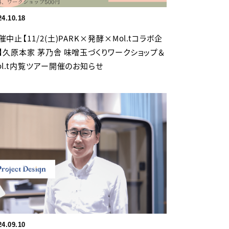
24.10.18
催中止【11/2(土)PARK×発酵×Mol.tコラボ企
】久原本家 茅乃舎 味噌玉づくりワークショップ＆
ol.t内覧ツアー開催のお知らせ
24.09.10